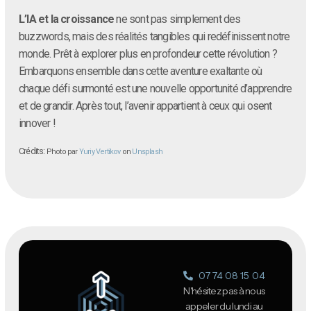
L’IA et la croissance
ne sont pas simplement des
buzzwords, mais des réalités tangibles qui redéfinissent notre
monde. Prêt à explorer plus en profondeur cette révolution ?
Embarquons ensemble dans cette aventure exaltante où
chaque défi surmonté est une nouvelle opportunité d’apprendre
et de grandir. Après tout, l’avenir appartient à ceux qui osent
innover !
Crédits:
Photo par
Yuriy Vertikov
on
Unsplash
07 74 08 15 04
N'hésitez pas à nous
appeler du lundi au