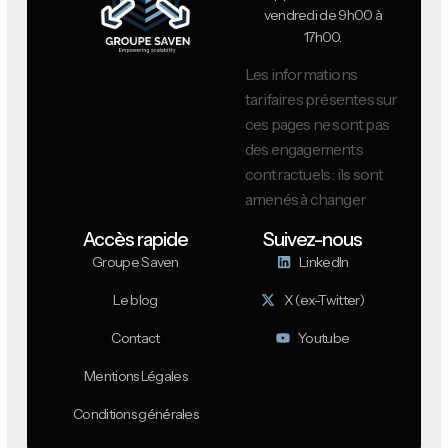
vendredi de 9h00 à
17h00.
Les informations
tarifaires présentes sur
ces pages ne sont pas
des engagements
contractuels : ils sont
amenés à changer
Accès rapide
Suivez-nous
Groupe Saven
LinkedIn
Le blog
X (ex-Twitter)
Contact
Youtube
Mentions Légales
Conditions générales