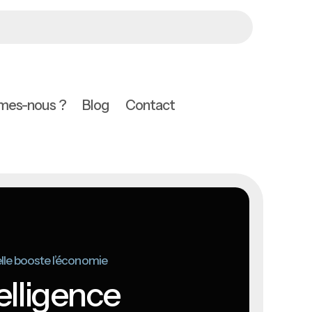
mes-nous ?
Blog
Contact
ielle booste l’économie
elligence