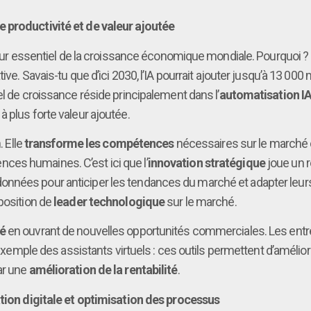
e productivité et de valeur ajoutée
oteur essentiel de la croissance économique mondiale. Pourquoi 
tive. Savais-tu que d’ici 2030, l’IA pourrait ajouter jusqu’à 13 000
el de croissance réside principalement dans l’
automatisation I
 plus forte valeur ajoutée.
. Elle
transforme les compétences
nécessaires sur le marché d
es humaines. C’est ici que l’
innovation stratégique
joue un r
nnées pour anticiper les tendances du marché et adapter leurs 
position de
leader technologique
sur le marché.
é
en ouvrant de nouvelles opportunités commerciales. Les entre
’exemple des assistants virtuels : ces outils permettent d’amélior
ar une
amélioration de la rentabilité
.
ation digitale et optimisation des processus