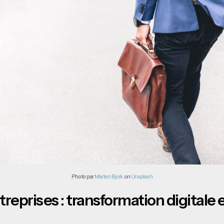
Photo par
Marten Bjork
on
Unsplash
ntreprises : transformation digitale