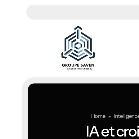
»
Home
Intelligence
IA et cr