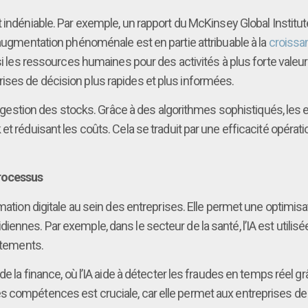
 indéniable. Par exemple, un rapport du McKinsey Global Institute 
 augmentation phénoménale est en partie attribuable à la
croissan
si les ressources humaines pour des activités à plus forte valeur 
ises de décision plus rapides et plus informées.
la gestion des stocks. Grâce à des algorithmes sophistiqués, les 
t réduisant les coûts. Cela se traduit par une efficacité opérati
Processus
rmation digitale au sein des entreprises. Elle permet une optimis
ennes. Par exemple, dans le secteur de la santé, l’IA est utilis
aitements.
de la finance, où l’IA aide à détecter les fraudes en temps réel g
s compétences est cruciale, car elle permet aux entreprises d