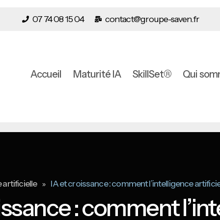
07 74 08 15 04
contact@groupe-saven.fr
Accueil
Maturité IA
SkillSet®
Qui som
»
 artificielle
IA et croissance : comment l’intelligence artific
oissance : comment l’int