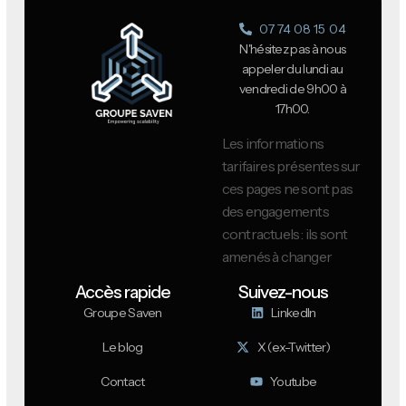
07 74 08 15 04
N'hésitez pas à nous
appeler du lundi au
vendredi de 9h00 à
17h00.
Les informations
tarifaires présentes sur
ces pages ne sont pas
des engagements
contractuels : ils sont
amenés à changer
Accès rapide
Suivez-nous
Groupe Saven
LinkedIn
Le blog
X (ex-Twitter)
Contact
Youtube