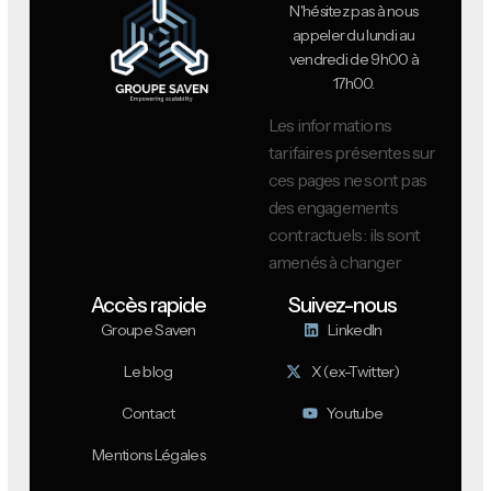
N'hésitez pas à nous
appeler du lundi au
vendredi de 9h00 à
17h00.
Les informations
tarifaires présentes sur
ces pages ne sont pas
des engagements
contractuels : ils sont
amenés à changer
Accès rapide
Suivez-nous
Groupe Saven
LinkedIn
Le blog
X (ex-Twitter)
Contact
Youtube
Mentions Légales