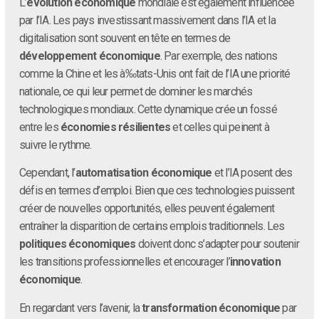
L’
évolution économique
mondiale est également influencée
par l’IA. Les pays investissant massivement dans l’IA et la
digitalisation sont souvent en tête en termes de
développement économique
. Par exemple, des nations
comme la Chine et les à‰tats-Unis ont fait de l’IA une priorité
nationale, ce qui leur permet de dominer les marchés
technologiques mondiaux. Cette dynamique crée un fossé
entre les
économies résilientes
et celles qui peinent à
suivre le rythme.
Cependant, l’
automatisation économique
et l’IA posent des
défis en termes d’emploi. Bien que ces technologies puissent
créer de nouvelles opportunités, elles peuvent également
entraîner la disparition de certains emplois traditionnels. Les
politiques économiques
doivent donc s’adapter pour soutenir
les transitions professionnelles et encourager l’
innovation
économique
.
En regardant vers l’avenir, la
transformation économique
par