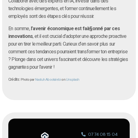
Collaborer avec des experts en IA, investir dans des
technologies émergentes, et former continuellement les
employés sont des étapes clés pour réussir.
En somme,
l’avenir économique est faà§onné par ces
innovations
, et il est crucial d’adopter une approche proactive
pour en tirer le meilleur parti. Curieux d’en savoir plus sur
comment ces tendances pourraient transformer ton entreprise
? Plonge dans cet univers fascinant et découvre les stratégies
gagnantes pour l’avenir !
Crédits:
Photo par
Nastuh Abootalebi
on
Unsplash
07 74 08 15 04