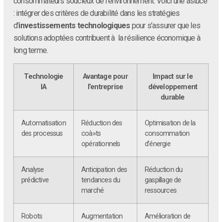
consommateurs soucieux de l’environnement. Voici une astuce
: intégrer des critères de durabilité dans les stratégies
d’
investissements technologiques
pour s’assurer que les
solutions adoptées contribuent à la résilience économique à
long terme.
Technologie
Avantage pour
Impact sur le
IA
l’entreprise
développement
durable
Automatisation
Réduction des
Optimisation de la
des processus
coà»ts
consommation
opérationnels
d’énergie
Analyse
Anticipation des
Réduction du
prédictive
tendances du
gaspillage de
marché
ressources
Robots
Augmentation
Amélioration de