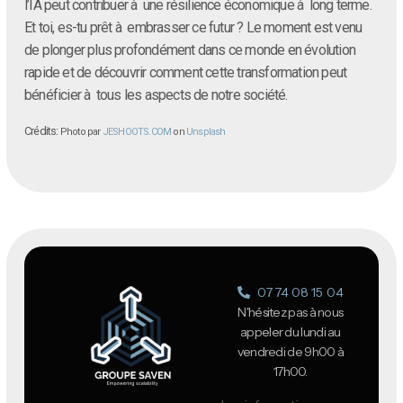
l’IA peut contribuer à une résilience économique à long terme.
Et toi, es-tu prêt à embrasser ce futur ? Le moment est venu
de plonger plus profondément dans ce monde en évolution
rapide et de découvrir comment cette transformation peut
bénéficier à tous les aspects de notre société.
Crédits:
Photo par
JESHOOTS.COM
on
Unsplash
07 74 08 15 04
N'hésitez pas à nous
appeler du lundi au
vendredi de 9h00 à
17h00.