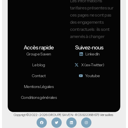
Les informations
tarifaires présentes sur
ces pages ne sont pas
des engagements
contractuels : ils sont
amenés à changer
Accès rapide
Suivez-nous
Groupe Saven
LinkedIn
Le blog
X (ex-Twitter)
Contact
Youtube
Mentions Légales
Conditions générales
Copyrigt © 2022 - 2026 GROUPE SAVEN - RCS 922 368 675 Versailles