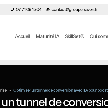
07 74 08 15 04
contact@groupe-saven.fr
Accueil
Maturité IA
SkillSet®
Qui som
»
rise
Optimiser un tunnel de conversion avec l’IA pour boost
un tunnel de conversio