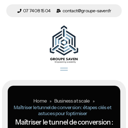
07 74 08 15 04
contact@groupe-saven.fr
Home
»
Business at scale
»
Maîtriser le tunnel de conversion : étapes clés et
astuces pour l’optimiser
Maîtriser le tunnel de conversion :