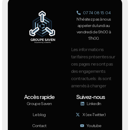
07 74 08 15 04
N'hésitez pas à nous
appeler du lundi au
vendredi de 9h00 à
17h00.
Les informations
tarifaires présentes sur
ces pages ne sont pas
des engagements
contractuels : ils sont
amenés à changer
Accès rapide
Suivez-nous
Groupe Saven
LinkedIn
Le blog
X (ex-Twitter)
Contact
Youtube