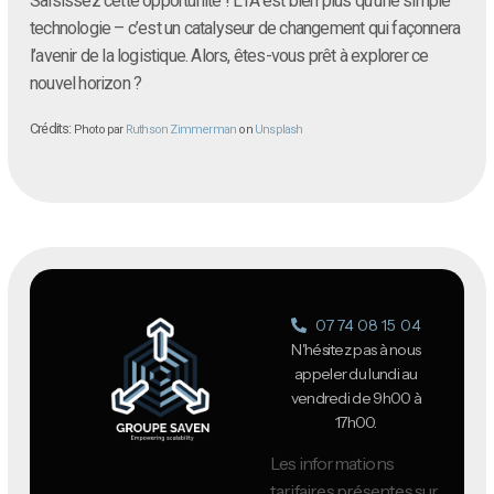
Saisissez cette opportunité ! L’IA est bien plus qu’une simple
technologie – c’est un catalyseur de changement qui façonnera
l’avenir de la logistique. Alors, êtes-vous prêt à explorer ce
nouvel horizon ?
Crédits:
Photo par
Ruthson Zimmerman
on
Unsplash
07 74 08 15 04
N'hésitez pas à nous
appeler du lundi au
vendredi de 9h00 à
17h00.
Les informations
tarifaires présentes sur