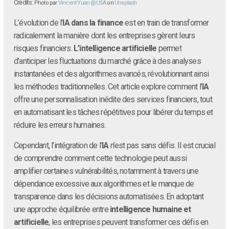
Crédits:
Photo par
Vincent Yuan @USA
on
Unsplash
L’évolution de l’
IA dans la finance
est en train de transformer
radicalement la manière dont les entreprises gèrent leurs
risques financiers.
L’intelligence artificielle
permet
d’anticiper les fluctuations du marché grâce à des analyses
instantanées et des algorithmes avancés, révolutionnant ainsi
les méthodes traditionnelles. Cet article explore comment l’
IA
offre une personnalisation inédite des services financiers, tout
en automatisant les tâches répétitives pour libérer du temps et
réduire les erreurs humaines.
Cependant, l’intégration de l’
IA
n’est pas sans défis. Il est crucial
de comprendre comment cette technologie peut aussi
amplifier certaines vulnérabilités, notamment à travers une
dépendance excessive aux algorithmes et le manque de
transparence dans les décisions automatisées. En adoptant
une approche équilibrée entre
intelligence humaine et
artificielle
, les entreprises peuvent transformer ces défis en