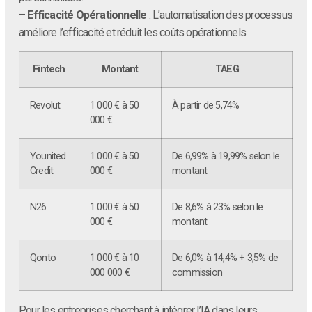
–
Efficacité Opérationnelle
: L’automatisation des processus
améliore l’efficacité et réduit les coûts opérationnels.
Fintech
Montant
TAEG
Revolut
1 000 € à 50
À partir de 5,74%
000 €
Younited
1 000 € à 50
De 6,99% à 19,99% selon le
Credit
000 €
montant
N26
1 000 € à 50
De 8,6% à 23% selon le
000 €
montant
Qonto
1 000 € à 10
De 6,0% à 14,4% + 3,5% de
000 000 €
commission
Pour les entreprises cherchant à intégrer l’IA dans leurs