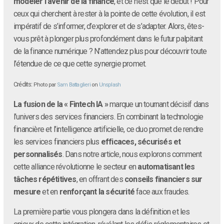
modeler l’avenir de la finance
, et ce n’est que le début ! Pour
ceux qui cherchent à rester à la pointe de cette évolution, il est
impératif de s’informer, d’explorer et de s’adapter. Alors, êtes-
vous prêt à plonger plus profondément dans le futur palpitant
de la finance numérique ? N’attendez plus pour découvrir toute
l’étendue de ce que cette synergie promet.
Crédits:
Photo par
Sam Battaglieri
on
Unsplash
La fusion de la « Fintech IA »
marque un tournant décisif dans
l’univers des services financiers. En combinant la technologie
financière et l’intelligence artificielle, ce duo promet de rendre
les services financiers plus
efficaces, sécurisés et
personnalisés
. Dans notre article, nous explorons comment
cette alliance révolutionne le secteur en
automatisant les
tâches répétitives
, en offrant des
conseils financiers sur
mesure
et en
renforçant la sécurité
face aux fraudes.
La première partie vous plongera dans la définition et les