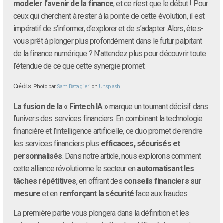
modeler l’avenir de la finance
, et ce n’est que le début ! Pour
ceux qui cherchent à rester à la pointe de cette évolution, il est
impératif de s’informer, d’explorer et de s’adapter. Alors, êtes-
vous prêt à plonger plus profondément dans le futur palpitant
de la finance numérique ? N’attendez plus pour découvrir toute
l’étendue de ce que cette synergie promet.
Crédits:
Photo par
Sam Battaglieri
on
Unsplash
La fusion de la « Fintech IA »
marque un tournant décisif dans
l’univers des services financiers. En combinant la technologie
financière et l’intelligence artificielle, ce duo promet de rendre
les services financiers plus
efficaces, sécurisés et
personnalisés
. Dans notre article, nous explorons comment
cette alliance révolutionne le secteur en
automatisant les
tâches répétitives
, en offrant des
conseils financiers sur
mesure
et en
renforçant la sécurité
face aux fraudes.
La première partie vous plongera dans la définition et les