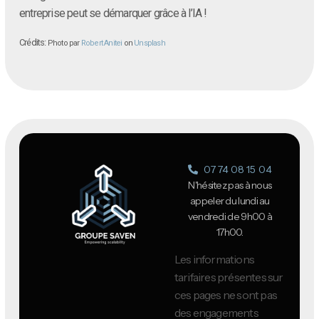
entreprise peut se démarquer grâce à l’IA !
Crédits:
Photo par
Robert Anitei
on
Unsplash
07 74 08 15 04
N'hésitez pas à nous
appeler du lundi au
vendredi de 9h00 à
17h00.
Les informations
tarifaires présentes sur
ces pages ne sont pas
des engagements