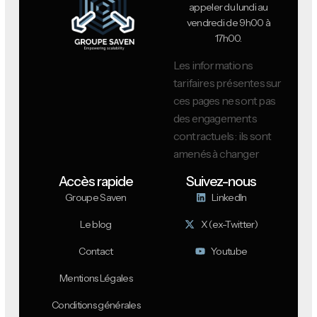
appeler du lundi au
vendredi de 9h00 à
17h00.
Les informations
tarifaires présentes sur
ces pages ne sont pas
des engagements
contractuels : ils sont
amenés à changer
Accès rapide
Suivez-nous
Groupe Saven
LinkedIn
Le blog
X (ex-Twitter)
Contact
Youtube
Mentions Légales
Conditions générales