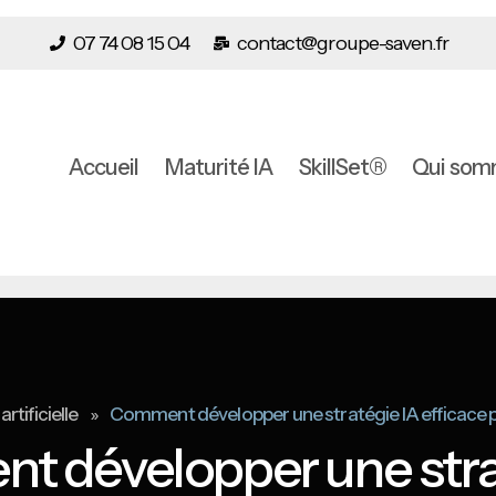
07 74 08 15 04
contact@groupe-saven.fr
Accueil
Maturité IA
SkillSet®
Qui som
»
artificielle
Comment développer une stratégie IA efficace p
 développer une stra