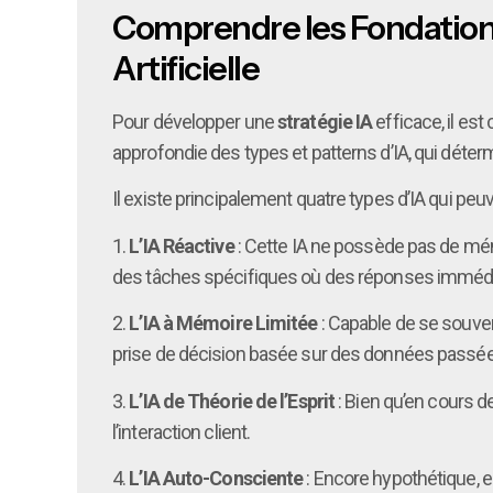
Comprendre les Fondations d
Artificielle
Pour développer une
stratégie IA
efficace, il es
approfondie des types et patterns d’IA, qui déte
Il existe principalement quatre types d’IA qui peu
1.
L’IA Réactive
: Cette IA ne possède pas de mémo
des tâches spécifiques où des réponses immédi
2.
L’IA à Mémoire Limitée
: Capable de se souven
prise de décision basée sur des données passée
3.
L’IA de Théorie de l’Esprit
: Bien qu’en cours d
l’interaction client.
4.
L’IA Auto-Consciente
: Encore hypothétique, 