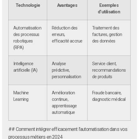
Technologie
Avantages
Exemples
d’utilisation
Automatisation
Réduction des
Traitement des
des processus
erreurs,
factures, gestion
robotiques
efficacité accrue
des données
(RPA)
Intelligence
Analyse
Service client,
artificielle (IA)
prédictive,
recommandations
personnalisation
de produits
Machine
Amélioration
Fraude bancaire,
Learning
continue,
diagnostic médical
apprentissage
automatique
## Comment intégrer efficacement l’automatisation dans vos
processus métiers en 2024