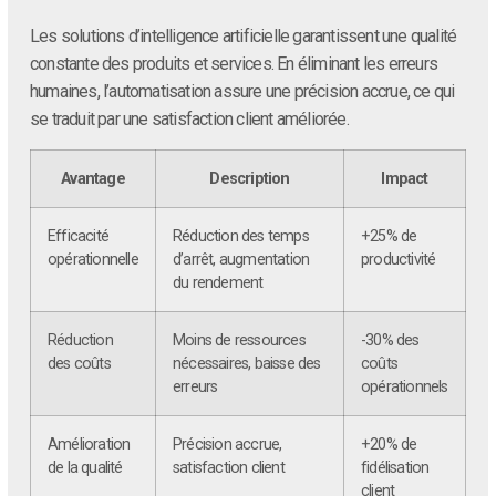
Les solutions d’intelligence artificielle garantissent une qualité
constante des produits et services. En éliminant les erreurs
humaines, l’automatisation assure une précision accrue, ce qui
se traduit par une satisfaction client améliorée.
Avantage
Description
Impact
Efficacité
Réduction des temps
+25% de
opérationnelle
d’arrêt, augmentation
productivité
du rendement
Réduction
Moins de ressources
-30% des
des coûts
nécessaires, baisse des
coûts
erreurs
opérationnels
Amélioration
Précision accrue,
+20% de
de la qualité
satisfaction client
fidélisation
client