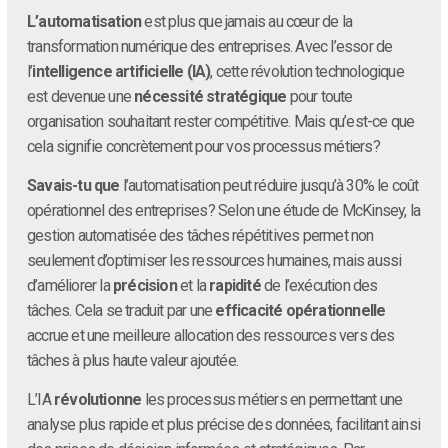
L’automatisation
est plus que jamais au cœur de la
transformation numérique des entreprises. Avec l’essor de
l’
intelligence artificielle (IA)
, cette révolution technologique
est devenue une
nécessité stratégique
pour toute
organisation souhaitant rester compétitive. Mais qu’est-ce que
cela signifie concrètement pour vos processus métiers?
Savais-tu que
l’automatisation peut réduire jusqu’à 30% le coût
opérationnel des entreprises? Selon une étude de McKinsey, la
gestion automatisée des tâches répétitives permet non
seulement d’optimiser les ressources humaines, mais aussi
d’améliorer la
précision
et la
rapidité
de l’exécution des
tâches. Cela se traduit par une
efficacité opérationnelle
accrue et une meilleure allocation des ressources vers des
tâches à plus haute valeur ajoutée.
L’IA
révolutionne
les processus métiers en permettant une
analyse plus rapide et plus précise des données, facilitant ainsi