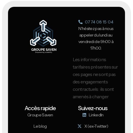
07 74 08 15 04
N'hésitez pas à nous
appeler du lundi au
vendredi de 9h00 à
17h00.
Les informations
tarifaires présentes sur
ces pages ne sont pas
des engagements
contractuels : ils sont
amenés à changer
Accès rapide
Suivez-nous
Groupe Saven
LinkedIn
Le blog
X (ex-Twitter)