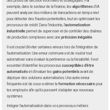
des prises de décision informées et stratégiques. Par
exemple, dans le secteur de la finance, les
algorithmes
d’IA
peuvent analyser des millions de transactions en temps réel
pour détecter des fraudes potentielles, tout en optimisant les
processus de crédit. Dans l’industrie, l’
automatisation
industrielle
permet de superviser et de contrôler des chaînes
de production complexes avec une
précision inégalée
.
Il est crucial d’éviter certaines erreurs lors de l’intégration de
l’automatisation. Une erreur commune est de vouloir tout
automatiser sans évaluer la pertinence ou la faisabilité. Il est
essentiel d’identifier les processus
susceptibles d’être
automatisés
et d’évaluer les
gains potentiels
avant de
déployer des solutions automatisées. Une autre erreur
fréquente est de sous-estimer la
formation nécessaire
pour
les employés afin qu’ils puissent s’adapter aux nouveaux
systèmes.
Intégrer l’automatisation dans vos processus métiers