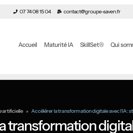
07 74 08 15 04
contact@groupe-saven.fr
Accueil
Maturité IA
SkillSet®
Qui som
»
 artificielle
Accélérer la transformation digitale avec l’IA : st
a transformation digitale