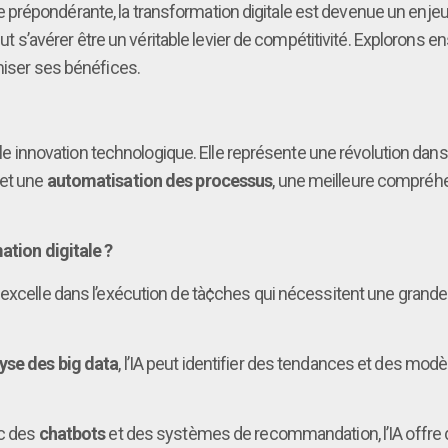
répondérante, la transformation digitale est devenue un enjeu 
 peut s’avérer être un véritable levier de compétitivité. Exploron
miser ses bénéfices.
imple innovation technologique. Elle représente une révolution dan
met une
automatisation des processus
, une meilleure compré
ation digitale ?
A excelle dans l’exécution de tà¢ches qui nécessitent une grande
yse des big data
, l’IA peut identifier des tendances et des modè
c des
chatbots
et des systèmes de recommandation, l’IA offre d