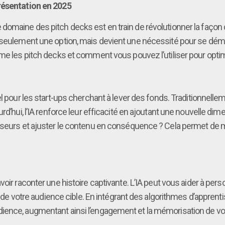
Présentation en 2025
ans le domaine des pitch decks est en train de révolutionner la faç
s seulement une option, mais devient une nécessité pour se dé
me les pitch decks et comment vous pouvez l’utiliser pour optim
l pour les start-ups cherchant à lever des fonds. Traditionnellem
rd’hui, l’IA renforce leur efficacité en ajoutant une nouvelle dim
isseurs et ajuster le contenu en conséquence ? Cela permet de 
voir raconter une histoire captivante. L’IA peut vous aider à perso
votre audience cible. En intégrant des algorithmes d’apprent
ience, augmentant ainsi l’engagement et la mémorisation de vot