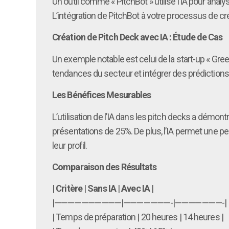
Un outil comme « PitchBot » utilise l’IA pour analy
L’intégration de PitchBot à votre processus de c
Création de Pitch Deck avec IA : Étude de Cas
Un exemple notable est celui de la start-up « Green
tendances du secteur et intégrer des prédictions d
Les Bénéfices Mesurables
L’utilisation de l’IA dans les pitch decks a dém
présentations de 25%. De plus, l’IA permet une pe
leur profil.
Comparaison des Résultats
|
Critère
|
Sans IA
|
Avec IA
|
|——————————|———————-|———————-|
| Temps de préparation | 20 heures | 14 heures |