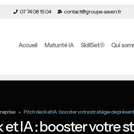
07 74 08 15 04
contact@groupe-saven.fr
Accueil
Maturité IA
SkillSet®
Qui som
»
reprise
Pitch deck et IA : booster votre stratégie de présen
 et IA : booster votre s