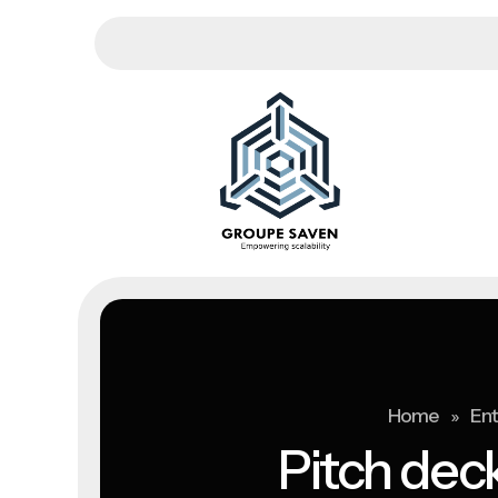
»
Home
Ent
Pitch deck