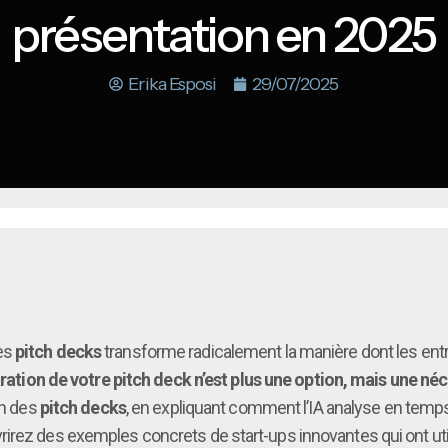
présentation en 2025
Erika Esposi
29/07/2025
les
pitch decks
transforme radicalement la manière dont les entr
paration de votre pitch deck n’est plus une option, mais une né
on des
pitch decks
, en expliquant comment l’IA analyse en temps
irez des exemples concrets de start-ups innovantes qui ont utili