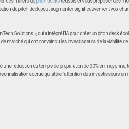
ser des milliers de
pitch decks
réussis et vous proposer des modè
réation de pitch deck peut augmenter significativement vos chanc
Tech Solutions », qui a intégré l’IA pour créer un pitch deck écolog
e marché qui ont convaincu les investisseurs de la viabilité de l
ontré une réduction du temps de préparation de 30% en moyenne,
rsonnalisation accrue qui attire l’attention des investisseurs e