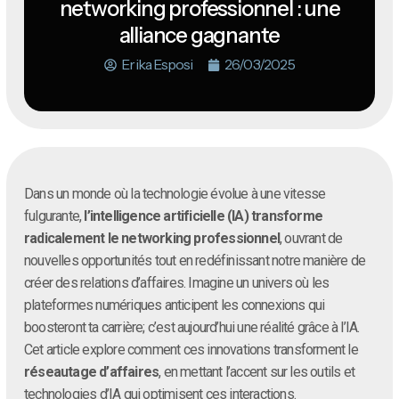
networking professionnel : une
alliance gagnante
Erika Esposi
26/03/2025
Dans un monde où la technologie évolue à une vitesse
fulgurante,
l’intelligence artificielle (IA) transforme
radicalement le networking professionnel
, ouvrant de
nouvelles opportunités tout en redéfinissant notre manière de
créer des relations d’affaires. Imagine un univers où les
plateformes numériques anticipent les connexions qui
boosteront ta carrière; c’est aujourd’hui une réalité grâce à l’IA.
Cet article explore comment ces innovations transforment le
réseautage d’affaires
, en mettant l’accent sur les outils et
technologies d’IA qui optimisent ces interactions.