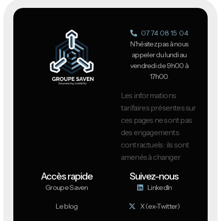
07 74 08 15 04
N'hésitez pas à nous
appeler du lundi au
vendredi de 9h00 à
17h00.
Les informations
tarifaires présentes sur
ces pages ne sont pas
des engagements
contractuels : ils sont
amenés à changer
Accès rapide
Suivez-nous
Groupe Saven
LinkedIn
Le blog
X (ex-Twitter)