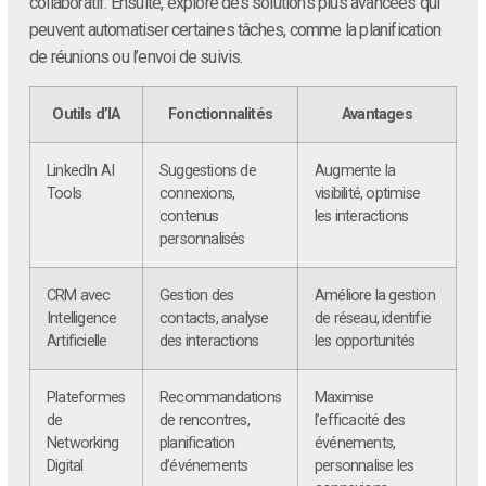
collaboratif. Ensuite, explore des solutions plus avancées qui
peuvent automatiser certaines tâches, comme la planification
de réunions ou l’envoi de suivis.
Outils d’IA
Fonctionnalités
Avantages
LinkedIn AI
Suggestions de
Augmente la
Tools
connexions,
visibilité, optimise
contenus
les interactions
personnalisés
CRM avec
Gestion des
Améliore la gestion
Intelligence
contacts, analyse
de réseau, identifie
Artificielle
des interactions
les opportunités
Plateformes
Recommandations
Maximise
de
de rencontres,
l’efficacité des
Networking
planification
événements,
Digital
d’événements
personnalise les