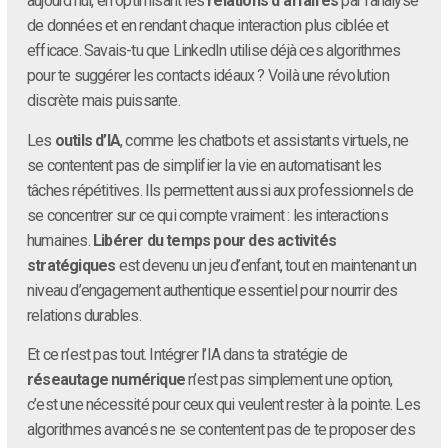
aujourd’hui, en optimisant les
relations d’affaires
par l’analyse
de données et en rendant chaque interaction plus ciblée et
efficace. Savais-tu que LinkedIn utilise déjà ces algorithmes
pour te suggérer les contacts idéaux ? Voilà une révolution
discrète mais puissante.
Les
outils d’IA
, comme les chatbots et assistants virtuels, ne
se contentent pas de simplifier la vie en automatisant les
tâches répétitives. Ils permettent aussi aux professionnels de
se concentrer sur ce qui compte vraiment : les interactions
humaines.
Libérer du temps pour des activités
stratégiques
est devenu un jeu d’enfant, tout en maintenant un
niveau d’engagement authentique essentiel pour nourrir des
relations durables.
Et ce n’est pas tout. Intégrer l’IA dans ta stratégie de
réseautage numérique
n’est pas simplement une option,
c’est une nécessité pour ceux qui veulent rester à la pointe. Les
algorithmes avancés ne se contentent pas de te proposer des