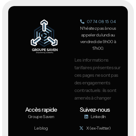
07 74 08 15 04
N'hésitez pas à nous
appeler du lundi au
vendredi de 9h00 à
17h00.
Les informations
tarifaires présentes sur
ces pages ne sont pas
des engagements
contractuels : ils sont
amenés à changer
Accès rapide
Suivez-nous
Groupe Saven
LinkedIn
Le blog
X (ex-Twitter)