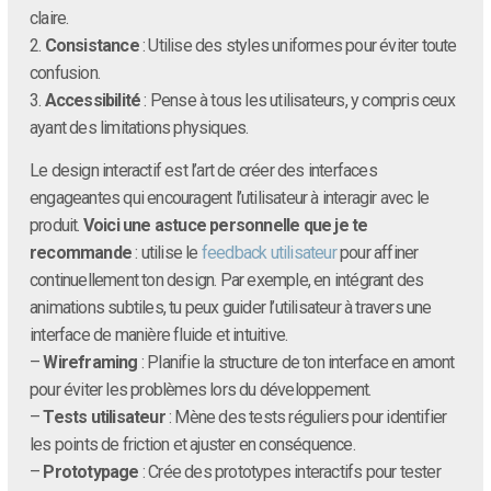
claire.
2.
Consistance
: Utilise des styles uniformes pour éviter toute
confusion.
3.
Accessibilité
: Pense à tous les utilisateurs, y compris ceux
ayant des limitations physiques.
Le design interactif est l’art de créer des interfaces
engageantes qui encouragent l’utilisateur à interagir avec le
produit.
Voici une astuce personnelle que je te
recommande
: utilise le
feedback utilisateur
pour affiner
continuellement ton design. Par exemple, en intégrant des
animations subtiles, tu peux guider l’utilisateur à travers une
interface de manière fluide et intuitive.
–
Wireframing
: Planifie la structure de ton interface en amont
pour éviter les problèmes lors du développement.
–
Tests utilisateur
: Mène des tests réguliers pour identifier
les points de friction et ajuster en conséquence.
–
Prototypage
: Crée des prototypes interactifs pour tester