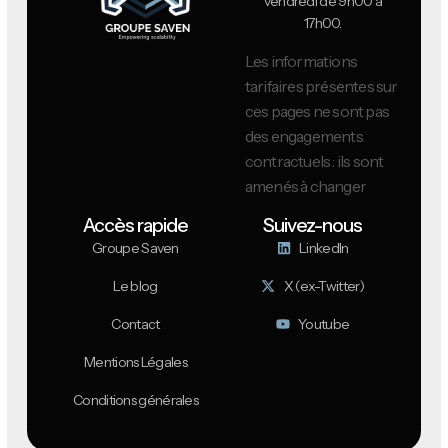
vendredi de 9h00 à
17h00.
Les informations
tarifaires présentes sur
ces pages ne sont pas
des engagements
contractuels : ils sont
amenés à changer
Accès rapide
Suivez-nous
Groupe Saven
LinkedIn
Le blog
X (ex-Twitter)
Contact
Youtube
Mentions Légales
Conditions générales