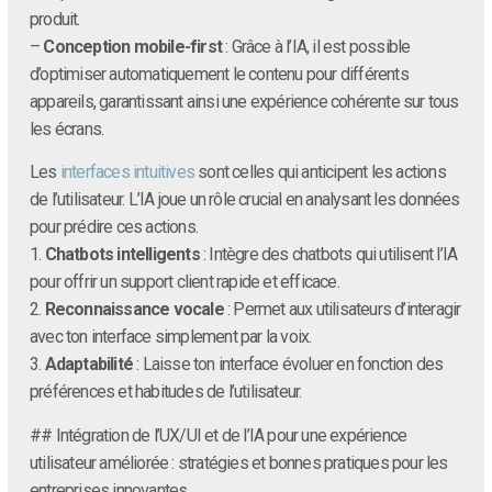
produit.
–
Conception mobile-first
: Grâce à l’IA, il est possible
d’optimiser automatiquement le contenu pour différents
appareils, garantissant ainsi une expérience cohérente sur tous
les écrans.
Les
interfaces intuitives
sont celles qui anticipent les actions
de l’utilisateur. L’IA joue un rôle crucial en analysant les données
pour prédire ces actions.
1.
Chatbots intelligents
: Intègre des chatbots qui utilisent l’IA
pour offrir un support client rapide et efficace.
2.
Reconnaissance vocale
: Permet aux utilisateurs d’interagir
avec ton interface simplement par la voix.
3.
Adaptabilité
: Laisse ton interface évoluer en fonction des
préférences et habitudes de l’utilisateur.
## Intégration de l’UX/UI et de l’IA pour une expérience
utilisateur améliorée : stratégies et bonnes pratiques pour les
entreprises innovantes