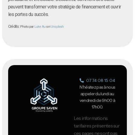
peuvent transformer votre stratégie de financement et ouvrir
les portes du succès.
Crédits:
Photo par
Luke Au
on
Unsplash
07 74 08 15 04
N'hésitez pas à nous
appeler du lundi au
vendredi de 9h00 à
17h00.
Les informations
tarifaires présentes sur
ces pages ne sont pas