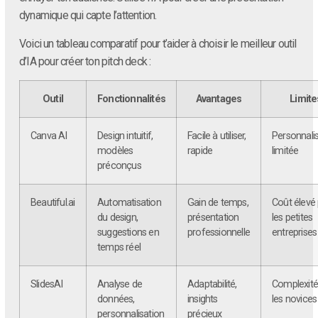
dynamique qui capte l’attention.
Voici un tableau comparatif pour t’aider à choisir le meilleur outil
d’IA pour créer ton pitch deck :
Outil
Fonctionnalités
Avantages
Limite
Canva AI
Design intuitif,
Facile à utiliser,
Personnali
modèles
rapide
limitée
préconçus
Beautiful.ai
Automatisation
Gain de temps,
Coût élevé
du design,
présentation
les petites
suggestions en
professionnelle
entreprises
temps réel
SlidesAI
Analyse de
Adaptabilité,
Complexité
données,
insights
les novices
personnalisation
précieux