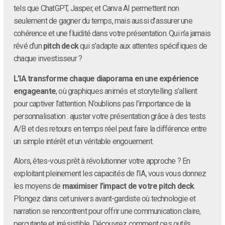
tels que ChatGPT, Jasper, et Canva AI permettent non
seulement de gagner du temps, mais aussi d’assurer une
cohérence et une fluidité dans votre présentation. Qui n’a jamais
rêvé d’un
pitch deck
qui s’adapte aux attentes spécifiques de
chaque investisseur ?
L’IA transforme chaque diaporama en une expérience
engageante
, où graphiques animés et storytelling s’allient
pour captiver l’attention. N’oublions pas l’importance de la
personnalisation : ajuster votre présentation grâce à des tests
A/B et des retours en temps réel peut faire la différence entre
un simple intérêt et un véritable engouement.
Alors, êtes-vous prêt à révolutionner votre approche ? En
exploitant pleinement les capacités de l’IA, vous vous donnez
les moyens de
maximiser l’impact de votre pitch deck
.
Plongez dans cet univers avant-gardiste où technologie et
narration se rencontrent pour offrir une communication claire,
percutante et irrésistible. Découvrez comment ces outils