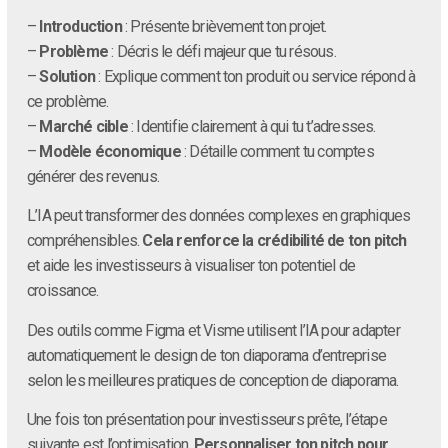
–
Introduction
: Présente brièvement ton projet.
–
Problème
: Décris le défi majeur que tu résous.
–
Solution
: Explique comment ton produit ou service répond à
ce problème.
–
Marché cible
: Identifie clairement à qui tu t’adresses.
–
Modèle économique
: Détaille comment tu comptes
générer des revenus.
L’IA peut transformer des données complexes en graphiques
compréhensibles.
Cela renforce la crédibilité de ton pitch
et aide les investisseurs à visualiser ton potentiel de
croissance.
Des outils comme Figma et Visme utilisent l’IA pour adapter
automatiquement le design de ton diaporama d’entreprise
selon les meilleures pratiques de conception de diaporama.
Une fois ton présentation pour investisseurs prête, l’étape
suivante est l’optimisation.
Personnaliser ton pitch pour