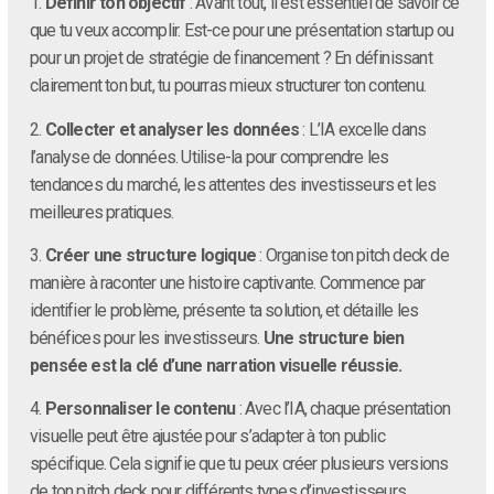
1.
Définir ton objectif
: Avant tout, il est essentiel de savoir ce
que tu veux accomplir. Est-ce pour une présentation startup ou
pour un projet de stratégie de financement ? En définissant
clairement ton but, tu pourras mieux structurer ton contenu.
2.
Collecter et analyser les données
: L’IA excelle dans
l’analyse de données. Utilise-la pour comprendre les
tendances du marché, les attentes des investisseurs et les
meilleures pratiques.
3.
Créer une structure logique
: Organise ton pitch deck de
manière à raconter une histoire captivante. Commence par
identifier le problème, présente ta solution, et détaille les
bénéfices pour les investisseurs.
Une structure bien
pensée est la clé d’une narration visuelle réussie.
4.
Personnaliser le contenu
: Avec l’IA, chaque présentation
visuelle peut être ajustée pour s’adapter à ton public
spécifique. Cela signifie que tu peux créer plusieurs versions
de ton pitch deck pour différents types d’investisseurs.