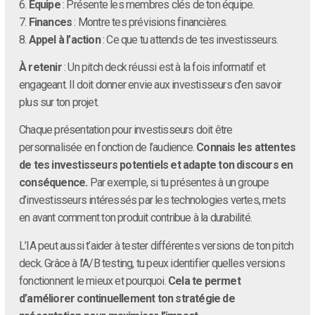
6.
Équipe
: Présente les membres clés de ton équipe.
7.
Finances
: Montre tes prévisions financières.
8.
Appel à l’action
: Ce que tu attends de tes investisseurs.
À retenir
: Un pitch deck réussi est à la fois informatif et
engageant. Il doit donner envie aux investisseurs d’en savoir
plus sur ton projet.
Chaque présentation pour investisseurs doit être
personnalisée en fonction de l’audience.
Connais les attentes
de tes investisseurs potentiels et adapte ton discours en
conséquence.
Par exemple, si tu présentes à un groupe
d’investisseurs intéressés par les technologies vertes, mets
en avant comment ton produit contribue à la durabilité.
L’IA peut aussi t’aider à tester différentes versions de ton pitch
deck. Grâce à l’A/B testing, tu peux identifier quelles versions
fonctionnent le mieux et pourquoi.
Cela te permet
d’améliorer continuellement ton stratégie de