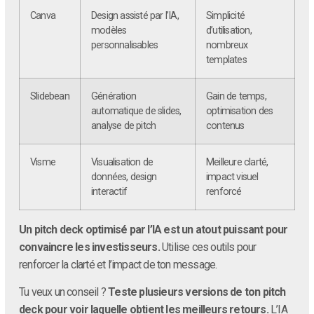
Canva
Design assisté par l’IA,
Simplicité
modèles
d’utilisation,
personnalisables
nombreux
templates
Slidebean
Génération
Gain de temps,
automatique de slides,
optimisation des
analyse de pitch
contenus
Visme
Visualisation de
Meilleure clarté,
données, design
impact visuel
interactif
renforcé
Un pitch deck optimisé par l’IA est un atout puissant pour
convaincre les investisseurs.
Utilise ces outils pour
renforcer la clarté et l’impact de ton message.
Tu veux un conseil ?
Teste plusieurs versions de ton pitch
deck pour voir laquelle obtient les meilleurs retours.
L’IA