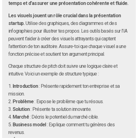
temps et d’assurer une présentation cohérente et fluide.
Les visuels jouent un rôle crucial dans la présentation
startup.
Utilise des graphiques, des diagrammes et des
infographies pour illustrer tes propos. Les outils basés sur l’IA
peuvent t’aider à créer des visuels attrayants qui captent
l’attention de ton auditoire. Assure-toi que chaque visuel a une
fonction précise et soutient ton argument principal.
Chaque structure de pitch doit suivre une logique claire et
intuitive. Voici un exemple de structure typique :
1.
Introduction
: Présente rapidement ton entreprise et sa
mission.
2.
Problème
: Expose le problème que tu résous.
3.
Solution
: Présente ta solution innovante.
4.
Marché
: Décris le potentiel du marché cible.
5.
Business model
: Explique comment tu génères des
revenus.