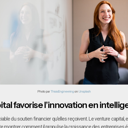
Photo par
ThisisEngineering
on
Unsplash
l favorise l’innovation en intellige
le du soutien financier qu’elles reçoivent. Le venture capital, en
 te montrer comment il propulse la croissance des entreprises