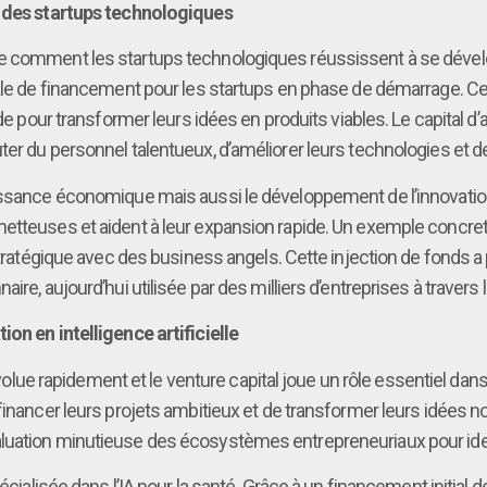
ce des startups technologiques
 comment les startups technologiques réussissent à se développe
iale de financement pour les startups en phase de démarrage. Ce
ide pour transformer leurs idées en produits viables. Le capital 
ter du personnel talentueux, d’améliorer leurs technologies et
oissance économique mais aussi le développement de l’innovatio
tteuses et aident à leur expansion rapide. Un exemple concret est
 stratégique avec des business angels. Cette injection de fonds a
ire, aujourd’hui utilisée par des milliers d’entreprises à travers
ion en intelligence artificielle
i évolue rapidement et le venture capital joue un rôle essentiel 
financer leurs projets ambitieux et de transformer leurs idées n
uation minutieuse des écosystèmes entrepreneuriaux pour identif
écialisée dans l’IA pour la santé. Grâce à un financement initial d