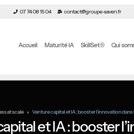
07 74 08 15 04
contact@groupe-saven.fr
Accueil
Maturité IA
SkillSet®
Qui som
»
ss at scale
Venture capital et IA : booster l’innovation dans
apital et IA : booster l’