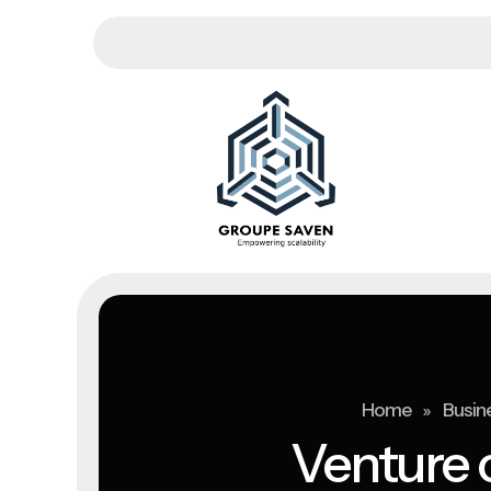
»
Home
Busine
Venture c