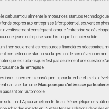
le carburant qui alimente le moteur des startups technologiqu
s fonds propres aux entreprises à fort potentiel, souvent en ph
sur investissement conséquent lorsque l’entreprise se développe. 
ur une jeune entreprise sans historique financier solide.
ournit non seulement les ressources financières nécessaires, 
ut conseiller une startup sur la gestion de son développement d
oter que le capital-risque n’est pas seulement une question d’arge
croissance de l’entreprise.
 des investissements conséquents pour la recherche et le dévelo
novent dans ce domaine.
Mais pourquoi s’intéresser particulièrem
n passant par l’automobile.
e solution d’IA pour améliorer l’efficacité énergétique des bât
, embaucher des experts en IA, et tester ses solutions dans des