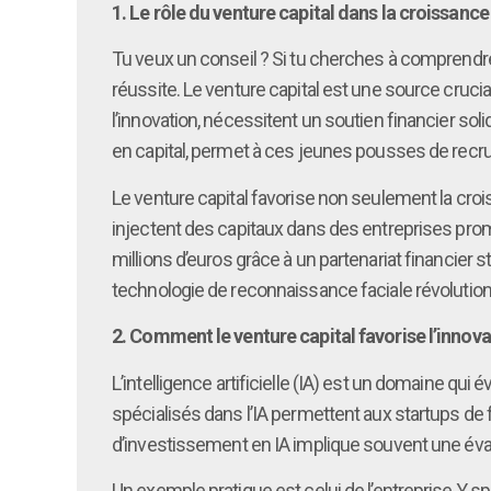
1. Le rôle du venture capital dans la croissan
Tu veux un conseil ? Si tu cherches à comprendre
réussite. Le venture capital est une source cruc
l’innovation, nécessitent un soutien financier sol
en capital, permet à ces jeunes pousses de recru
Le venture capital favorise non seulement la cr
injectent des capitaux dans des entreprises prome
millions d’euros grâce à un partenariat financier
technologie de reconnaissance faciale révolutionna
2. Comment le venture capital favorise l’innovat
L’intelligence artificielle (IA) est un domaine qu
spécialisés dans l’IA permettent aux startups de 
d’investissement en IA implique souvent une éval
Un exemple pratique est celui de l’entreprise Y, sp