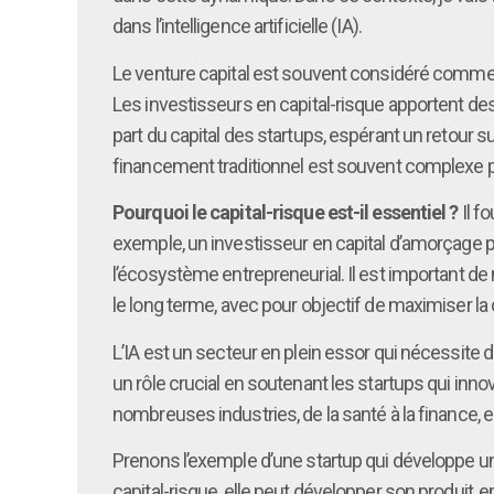
dans l’intelligence artificielle (IA).
Le venture capital est souvent considéré comme 
Les investisseurs en capital-risque apportent de
part du capital des startups, espérant un retour 
financement traditionnel est souvent complexe po
Pourquoi le capital-risque est-il essentiel ?
Il f
exemple, un investisseur en capital d’amorçage pe
l’écosystème entrepreneurial. Il est important de n
le long terme, avec pour objectif de maximiser la 
L’IA est un secteur en plein essor qui nécessite
un rôle crucial en soutenant les startups qui in
nombreuses industries, de la santé à la finance, e
Prenons l’exemple d’une startup qui développe un
capital-risque, elle peut développer son produit