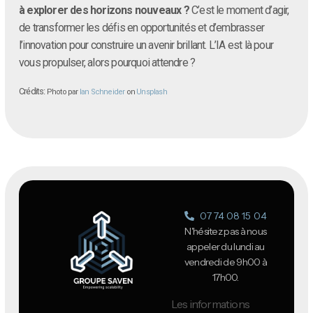
à explorer des horizons nouveaux ?
C’est le moment d’agir,
de transformer les défis en opportunités et d’embrasser
l’innovation pour construire un avenir brillant. L’IA est là pour
vous propulser, alors pourquoi attendre ?
Crédits:
Photo par
Ian Schneider
on
Unsplash
07 74 08 15 04
N'hésitez pas à nous
appeler du lundi au
vendredi de 9h00 à
17h00.
Les informations