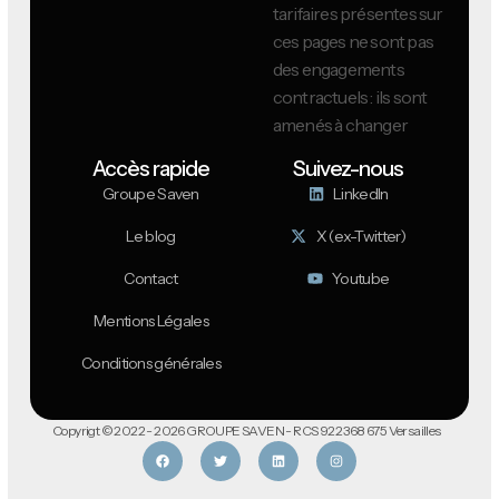
tarifaires présentes sur
ces pages ne sont pas
des engagements
contractuels : ils sont
amenés à changer
Accès rapide
Suivez-nous
Groupe Saven
LinkedIn
Le blog
X (ex-Twitter)
Contact
Youtube
Mentions Légales
Conditions générales
Copyrigt © 2022 - 2026 GROUPE SAVEN - RCS 922 368 675 Versailles