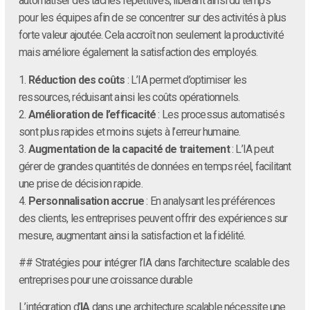
automatiser des tâches répétitives, libérant ainsi du temps
pour les équipes afin de se concentrer sur des activités à plus
forte valeur ajoutée. Cela accroît non seulement la productivité
mais améliore également la satisfaction des employés.
1.
Réduction des coûts
: L’IA permet d’optimiser les
ressources, réduisant ainsi les coûts opérationnels.
2.
Amélioration de l’efficacité
: Les processus automatisés
sont plus rapides et moins sujets à l’erreur humaine.
3.
Augmentation de la capacité de traitement
: L’IA peut
gérer de grandes quantités de données en temps réel, facilitant
une prise de décision rapide.
4.
Personnalisation accrue
: En analysant les préférences
des clients, les entreprises peuvent offrir des expériences sur
mesure, augmentant ainsi la satisfaction et la fidélité.
## Stratégies pour intégrer l’IA dans l’architecture scalable des
entreprises pour une croissance durable
L’intégration d’
IA
dans une architecture scalable nécessite une