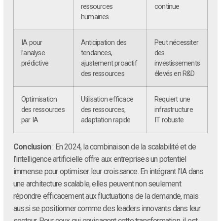
ressources
continue
humaines
IA pour
Anticipation des
Peut nécessiter
l’analyse
tendances,
des
prédictive
ajustement proactif
investissements
des ressources
élevés en R&D
Optimisation
Utilisation efficace
Requiert une
des ressources
des ressources,
infrastructure
par IA
adaptation rapide
IT robuste
Conclusion
: En 2024, la combinaison de la scalabilité et de
l’intelligence artificielle offre aux entreprises un potentiel
immense pour optimiser leur croissance. En intégrant l’IA dans
une architecture scalable, elles peuvent non seulement
répondre efficacement aux fluctuations de la demande, mais
aussi se positionner comme des leaders innovants dans leur
secteur. Pour ceux qui envisagent cette transformation, il est