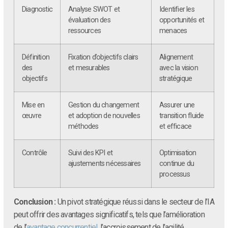
Diagnostic
Analyse SWOT et
Identifier les
évaluation des
opportunités et
ressources
menaces
Définition
Fixation d’objectifs clairs
Alignement
des
et mesurables
avec la vision
objectifs
stratégique
Mise en
Gestion du changement
Assurer une
œuvre
et adoption de nouvelles
transition fluide
méthodes
et efficace
Contrôle
Suivi des KPI et
Optimisation
ajustements nécessaires
continue du
processus
Conclusion :
Un pivot stratégique réussi dans le secteur de l’IA
peut offrir des avantages significatifs, tels que l’amélioration
de l’
avantage concurrentiel
, l’accroissement de l’agilité