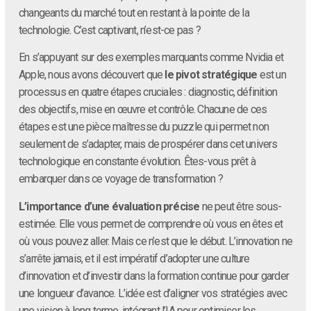
changeants du marché tout en restant à la pointe de la
technologie. C’est captivant, n’est-ce pas ?
En s’appuyant sur des exemples marquants comme Nvidia et
Apple, nous avons découvert que
le pivot stratégique
est un
processus en quatre étapes cruciales : diagnostic, définition
des objectifs, mise en œuvre et contrôle. Chacune de ces
étapes est une pièce maîtresse du puzzle qui permet non
seulement de s’adapter, mais de prospérer dans cet univers
technologique en constante évolution. Êtes-vous prêt à
embarquer dans ce voyage de transformation ?
L’importance d’une évaluation précise
ne peut être sous-
estimée. Elle vous permet de comprendre où vous en êtes et
où vous pouvez aller. Mais ce n’est que le début. L’innovation ne
s’arrête jamais, et il est impératif d’adopter une culture
d’innovation et d’investir dans la formation continue pour garder
une longueur d’avance. L’idée est d’aligner vos stratégies avec
une vision à long terme, intégrant l’IA pour optimiser les