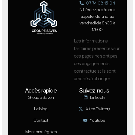
07 74 08 15 04
N'hésitez pas à nous
appeler du lundi au
vendredi de 9h00 à
17h00.
Les informations
tarifaires présentes sur
ces pages ne sont pas
des engagements
contractuels : ils sont
amenés à changer
Accès rapide
Suivez-nous
Groupe Saven
LinkedIn
Le blog
X (ex-Twitter)
Contact
Youtube
Mentions Légales