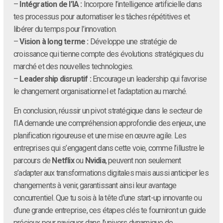
–
Intégration de l’IA :
Incorpore l’intelligence artificielle dans
tes processus pour automatiser les tâches répétitives et
libérer du temps pour l’innovation.
–
Vision à long terme :
Développe une stratégie de
croissance qui tienne compte des évolutions stratégiques du
marché et des nouvelles technologies.
–
Leadership disruptif :
Encourage un leadership qui favorise
le changement organisationnel et l’adaptation au marché.
En conclusion, réussir un pivot stratégique dans le secteur de
l’IA demande une compréhension approfondie des enjeux, une
planification rigoureuse et une mise en œuvre agile. Les
entreprises qui s’engagent dans cette voie, comme l’illustre le
parcours de
Netflix
ou
Nvidia
, peuvent non seulement
s’adapter aux transformations digitales mais aussi anticiper les
changements à venir, garantissant ainsi leur avantage
concurrentiel. Que tu sois à la tête d’une start-up innovante ou
d’une grande entreprise, ces étapes clés te fourniront un guide
précieux pour naviguer dans l’univers dynamique de