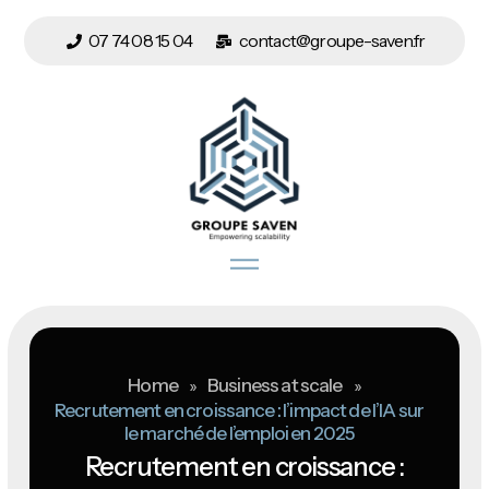
07 74 08 15 04
contact@groupe-saven.fr
Home
»
Business at scale
»
Recrutement en croissance : l’impact de l’IA sur
le marché de l’emploi en 2025
Recrutement en croissance :