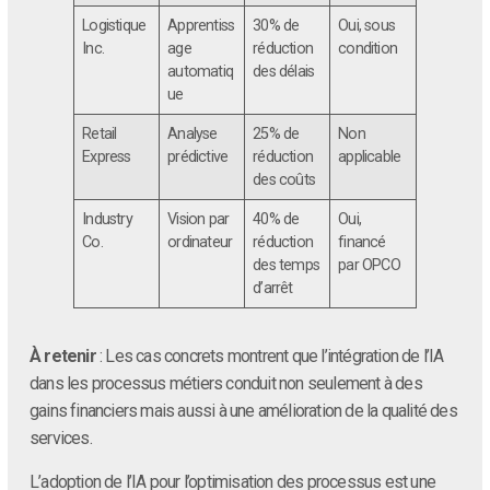
Logistique
Apprentiss
30% de
Oui, sous
Inc.
age
réduction
condition
automatiq
des délais
ue
Retail
Analyse
25% de
Non
Express
prédictive
réduction
applicable
des coûts
Industry
Vision par
40% de
Oui,
Co.
ordinateur
réduction
financé
des temps
par OPCO
d’arrêt
À retenir
: Les cas concrets montrent que l’intégration de l’IA
dans les processus métiers conduit non seulement à des
gains financiers mais aussi à une amélioration de la qualité des
services.
L’adoption de l’IA pour l’optimisation des processus est une