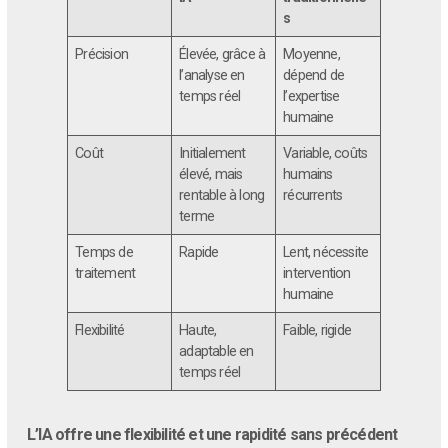
s
Précision
Élevée, grâce à
Moyenne,
l’analyse en
dépend de
temps réel
l’expertise
humaine
Coût
Initialement
Variable, coûts
élevé, mais
humains
rentable à long
récurrents
terme
Temps de
Rapide
Lent, nécessite
traitement
intervention
humaine
Flexibilité
Haute,
Faible, rigide
adaptable en
temps réel
L’IA offre une flexibilité et une rapidité sans précédent