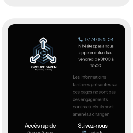
07 74 08 15 04
N'hésitez pas à nous
appeler du lundi au
vendredi de 9h00 à
17h00.
Les informations
tarifaires présentes sur
ces pages ne sont pas
des engagements
contractuels : ils sont
amenés à changer
Accès rapide
Suivez-nous
Groupe Saven
LinkedIn