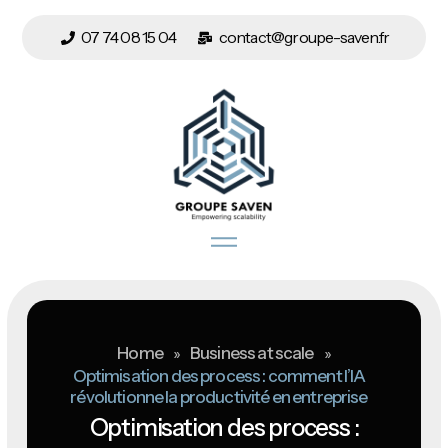
07 74 08 15 04
contact@groupe-saven.fr
Home
»
Business at scale
»
Optimisation des process : comment l’IA
révolutionne la productivité en entreprise
Optimisation des process :