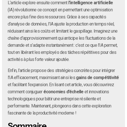
L’article explore ensuite comment
l’intelligence artificielle
(IA) révolutionne ce concept en permettant une optimisation
encore plus fine des ressources. Grâce à ses capacités
d’analyse de données, l’IA ajuste la production en temps réel,
réduisant ainsi les coûts et limitant le gaspillage. Imaginez une
chaîne d’approvisionnement qui anticipe les fluctuations de la
demande et s’adapte instantanément : c’est ce que l’IA permet,
tout en libérant les employés des tâches répétitives pour des
activités à plus forte valeur ajoutée.
Enfin, l’article propose des stratégies concrètes pour intégrer
l’IA efficacement, maximisant ainsi les
gains de compétitivité
et facilitant l’expansion. En lisant cet article, vous découvrirez
comment conjuguer
économies d’échelle
et innovations
technologiques pour bâtir une entreprise résiliente et
performante. Maintenant, plongeons dans cette exploration
fascinante de la productivité moderne !
Sommaire