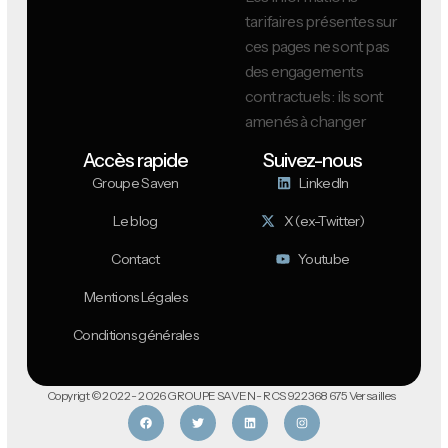
tarifaires présentes sur
ces pages ne sont pas
des engagements
contractuels : ils sont
amenés à changer
Accès rapide
Suivez-nous
Groupe Saven
LinkedIn
Le blog
X (ex-Twitter)
Contact
Youtube
Mentions Légales
Conditions générales
Copyrigt © 2022 - 2026 GROUPE SAVEN - RCS 922 368 675 Versailles