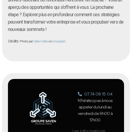
aperçu des opportunités qui s’offrent à vous. La prochaine
étape ? Explorer plus en profondeur comment ces stratégies
peuvent transformer votre entreprise et vous propulser vers de
nouveaux sommets !
Crédits:
Photo par
Dylan Gillis
on
Unsplash
07 74 08 15 04
N'hésitez pas à nous
appeler du lundi au
vendredi de 9h00 à
17h00.
Les informations