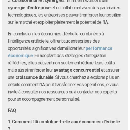
5.
Collaboration et synergies
: Enfin, en favorisant une
synergie d’entreprise
et en collaborant avec des partenaires
technologiques, les entreprises peuvent renforcer leur position
sur le marché et exploiter pleinement le potentiel de l’IA.
En conclusion, les économies d’échelle, combinées à
l’intelligence artificielle, offrent aux entreprises des
opportunités significatives d’améliorer leur
performance
économique
. En adoptant des stratégies d’intégration
réfléchies, elles peuvent non seulement réduire leurs coûts,
mais aussi renforcer leur
avantage concurrentiel
et assurer
une
croissance durable
. Si vous cherchez à explorer plus en
détails comment l’IA peut transformer vos opérations, je vous
invite à consulter nos ressources ou à contacter nos experts
pour un accompagnement personnalisé.
FAQ
1.
Comment l’IA contribue-t-elle aux économies d’échelle
?