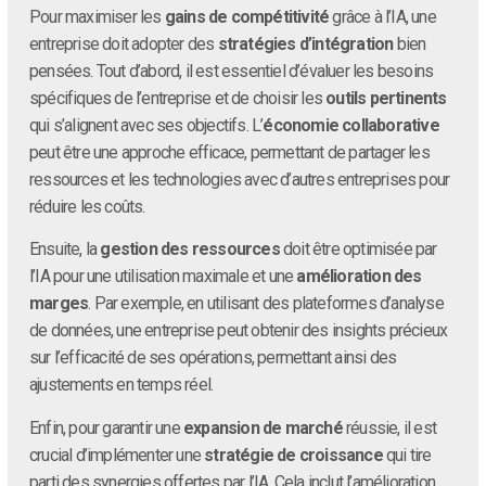
Pour maximiser les
gains de compétitivité
grâce à l’IA, une
entreprise doit adopter des
stratégies d’intégration
bien
pensées. Tout d’abord, il est essentiel d’évaluer les besoins
spécifiques de l’entreprise et de choisir les
outils pertinents
qui s’alignent avec ses objectifs. L’
économie collaborative
peut être une approche efficace, permettant de partager les
ressources et les technologies avec d’autres entreprises pour
réduire les coûts.
Ensuite, la
gestion des ressources
doit être optimisée par
l’IA pour une utilisation maximale et une
amélioration des
marges
. Par exemple, en utilisant des plateformes d’analyse
de données, une entreprise peut obtenir des insights précieux
sur l’efficacité de ses opérations, permettant ainsi des
ajustements en temps réel.
Enfin, pour garantir une
expansion de marché
réussie, il est
crucial d’implémenter une
stratégie de croissance
qui tire
parti des synergies offertes par l’IA. Cela inclut l’amélioration