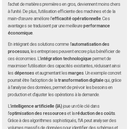
l’achat de matières premières en gros, deviennent moins chers
à l’unité. De plus, l’utilisation efficiente des machines et de la
main-d’œuvre améliore l’
efficacité opérationnelle
. Ces
avantages se traduisent par une meilleure
performance
économique
.
En intégrant des solutions comme l’
automatisation des
processus
, les entreprises peuvent encore plus bénéficier de
ces économies. L’
intégration technologique
permet de
maximiser l’utilisation des capacités existantes, réduisant ainsi
les
dépenses
et augmentant les
marges
. Un exemple concret
pourrait être l’adoption de la
transformation digitale
qui, grâce
à l’analyse des données, permet de prévoir les besoins en
production et d’ajuster les opérations à la demande.
L’
intelligence artificielle (IA)
joue un rôle clé dans
l’
optimisation des ressources
et la
réduction des coûts
.
Grâce à des algorithmes sophistiqués, l’IA peut analyser des
volumes massifs de données pour identifier des schémas et