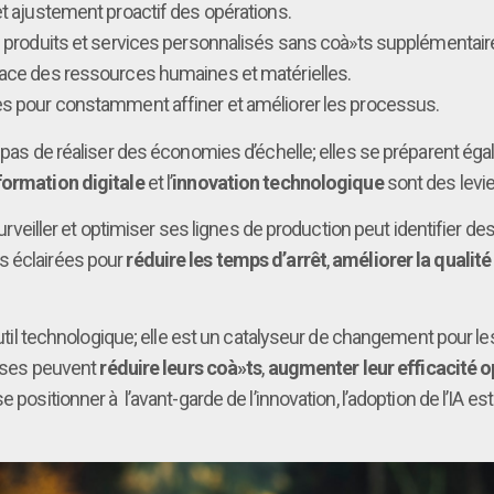
et ajustement proactif des opérations.
es produits et services personnalisés sans coà»ts supplémentaires
icace des ressources humaines et matérielles.
ées pour constamment affiner et améliorer les processus.
nt pas de réaliser des économies d’échelle; elles se préparent é
formation digitale
et l’
innovation technologique
sont des levie
surveiller et optimiser ses lignes de production peut identifier de
s éclairées pour
réduire les temps d’arrêt
,
améliorer la qualité
 outil technologique; elle est un catalyseur de changement pour l
prises peuvent
réduire leurs coà»ts
,
augmenter leur efficacité o
 positionner à l’avant-garde de l’innovation, l’adoption de l’IA e