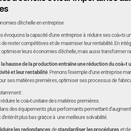
es
économies d’échelle en entreprise
 évoquons la capacité d’une entreprise à réduire ses coà»ts un
rester compétitives et de maximiser leur rentabilité. En intégrant
optimiser leurs économies d’échelle, mais aussi transformer rad
e
la hausse de la production entraîne une réduction du coà»t u
vité et leur rentabilité
. Prenons l’exemple d’une entreprise ma
 pour ses matières premières, optimiser ses processus de fabricat
notamment :
 réduire le coà»t unitaire des matières premières.
dans des équipements plus performants permettant d’augmenter
d’intérêt plus bas grà¢ce à une meilleure solvabilité.
éduire les redondances
, de
standardiser les procédures
, et d