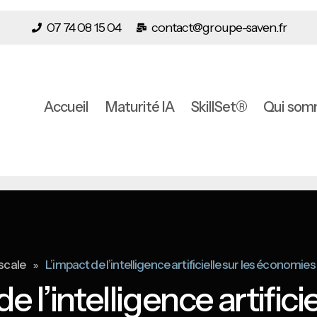
07 74 08 15 04
contact@groupe-saven.fr
Accueil
Maturité IA
SkillSet®
Qui som
»
scale
L’impact de l’intelligence artificielle sur les économies
e l’intelligence artificie