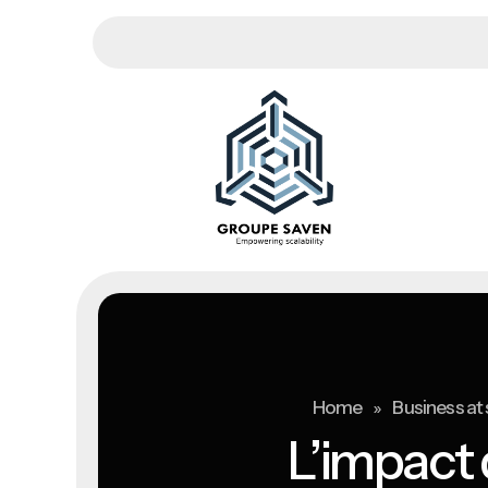
»
Home
Business at 
L’impact d