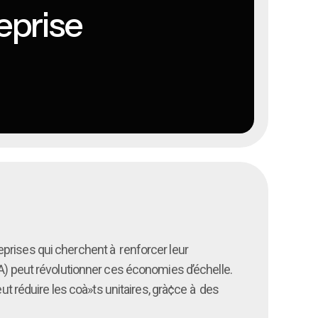
eprise
eprises qui cherchent à renforcer leur
 (IA) peut révolutionner ces économies d’échelle.
 réduire les coà»ts unitaires, grà¢ce à des