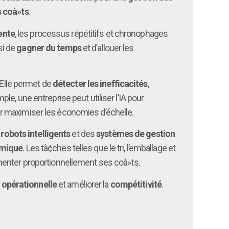
s coà»ts
.
ente
, les processus répétitifs et chronophages
si de
gagner du temps
et d’allouer les
 Elle permet de
détecter les inefficacités
,
ple, une entreprise peut utiliser l’IA pour
ur maximiser les économies d’échelle.
s
robots intelligents
et des
systèmes de gestion
mique
. Les tà¢ches telles que le tri, l’emballage et
menter proportionnellement ses coà»ts.
é opérationnelle
et améliorer la
compétitivité
.