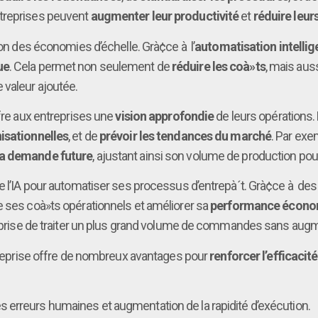
ntreprises peuvent
augmenter leur productivité
et
réduire leur
ion des économies d’échelle. Grà¢ce à l’
automatisation intellig
ue
. Cela permet non seulement de
réduire les coà»ts
, mais aus
valeur ajoutée.
ffre aux entreprises une
vision approfondie
de leurs opérations.
nisationnelles
, et de
prévoir les tendances du marché
. Par exem
la demande future
, ajustant ainsi son volume de production po
re l’IA pour automatiser ses processus d’entrepà´t. Grà¢ce à de
ire ses coà»ts opérationnels et améliorer sa
performance écono
treprise de traiter un plus grand volume de commandes sans aug
ntreprise offre de nombreux avantages pour
renforcer l’efficacit
s erreurs humaines et augmentation de la rapidité d’exécution.