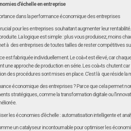
conomies d’échelle en entreprise
portance dans la performance économique des entreprises
cial pour les entreprises souhaitant augmenter leur rentabilité. E
produite. La logique est simple : plus vous produisez, moins cha
et à des entreprises de toutes tailles de rester compétitives su
 est fabriquée individuellement. Le coà»t est élevé, car chaqu
une approche de production en série. Les coà»ts chutent car l’
tion des procédures sont mises en place. C’est là que réside la
rmance économique des entreprises ? Parce que cela permet non
ents stratégiques, comme la transformation digitale ou l’innovat
éliorée.
ptimiser les économies d’échelle : automatisation intelligente et a
d’hui comme un catalyseur incontournable pour optimiser les écono