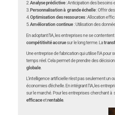
2.
Analyse prédictive
: Anticipation des besoins 
3.
Personnalisation à grande échelle
: Offrir d
4.
Optimisation des ressources
: Allocation eff
5.
Amélioration continue
: Utilisation des donn
En adoptant l’IA, les entreprises ne se contente
compétitivité accrue
sur le long terme. La
trans
Une entreprise de fabrication qui utilise l’IA pour 
temps réel. Cela permet de prendre des décision
globale
.
L’intelligence artificielle n’est pas seulement un
économies d’échelle. En intégrant l’IA, les entre
sur le marché. Pour les entreprises cherchant à se
efficace
et
rentable
.