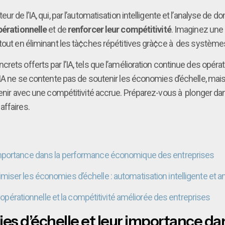
ur de l’IA, qui, par l’automatisation intelligente et l’analyse d
pérationnelle
et de
renforcer leur compétitivité
. Imaginez une 
 tout en éliminant les tà¢ches répétitives grà¢ce à des systèm
ets offerts par l’IA, tels que l’amélioration continue des opérat
l’IA ne se contente pas de soutenir les économies d’échelle, mai
avenir avec une compétitivité accrue. Préparez-vous à plonger da
affaires.
importance dans la performance économique des entreprises
 optimiser les économies d’échelle : automatisation intelligente e
é opérationnelle et la compétitivité améliorée des entreprises
s d’échelle et leur importance da