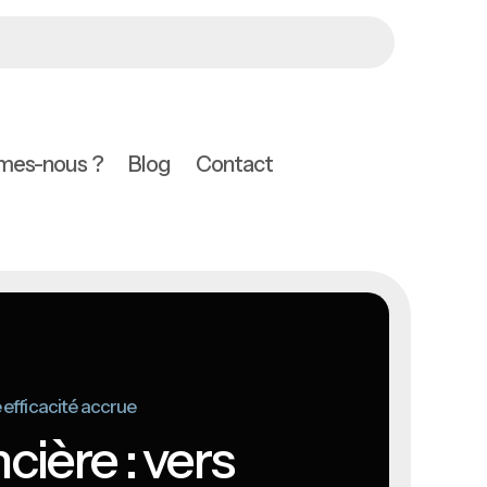
mes-nous ?
Blog
Contact
e efficacité accrue
cière : vers