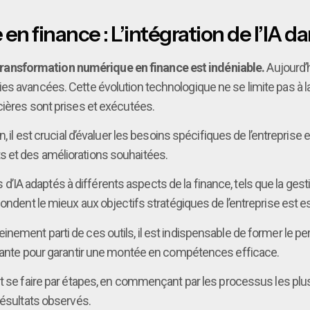
 finance : L’intégration de l’IA da
 la transformation numérique en finance est indéniable.
Aujourd’h
es avancées. Cette évolution technologique ne se limite pas à la
cières sont prises et exécutées.
n, il est crucial d’évaluer les besoins spécifiques de l’entreprise
 et des améliorations souhaitées.
s d’IA adaptés à différents aspects de la finance, tels que la gesti
ondent le mieux aux objectifs stratégiques de l’entreprise est es
leinement parti de ces outils, il est indispensable de former le p
ssante pour garantir une montée en compétences efficace.
oit se faire par étapes, en commençant par les processus les pl
résultats observés.