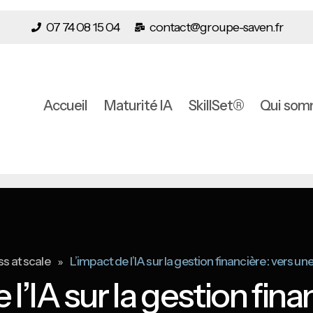
07 74 08 15 04
contact@groupe-saven.fr
Accueil
Maturité IA
SkillSet®
Qui som
»
s at scale
L’impact de l’IA sur la gestion financière : vers un
 l’IA sur la gestion finan