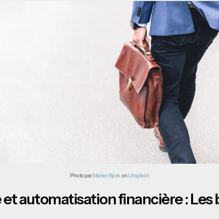
Photo par
Marten Bjork
on
Unsplash
t automatisation financière : Les b