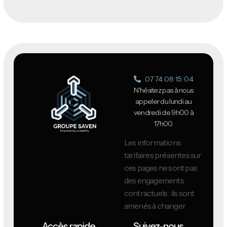
07 74 08 15 04
N'hésitez pas à nous
appeler du lundi au
vendredi de 9h00 à
17h00.
Les informations
tarifaires présentes sur
ces pages ne sont pas
des engagements
contractuels : ils sont
amenés à changer
Accès rapide
Suivez-nous