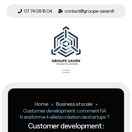
07 74 08 15 04
contact@groupe-saven.fr
Home
»
Business at scale
»
Customer development : comment l’IA
transforme-t-elle la création de startups ?
Customer development :