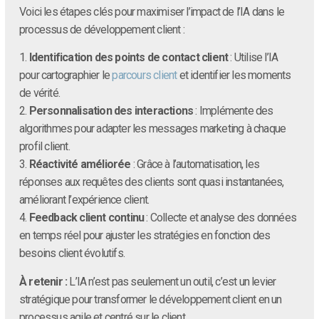
Voici les étapes clés pour maximiser l’impact de l’IA dans le
processus de développement client :
1.
Identification des points de contact client
: Utilise l’IA
pour cartographier le
parcours client
et identifier les moments
de vérité.
2.
Personnalisation des interactions
: Implémente des
algorithmes pour adapter les messages marketing à chaque
profil client.
3.
Réactivité améliorée
: Grâce à l’automatisation, les
réponses aux requêtes des clients sont quasi instantanées,
améliorant l’expérience client.
4.
Feedback client continu
: Collecte et analyse des données
en temps réel pour ajuster les stratégies en fonction des
besoins client évolutifs.
À retenir :
L’IA n’est pas seulement un outil, c’est un levier
stratégique pour transformer le développement client en un
processus agile et centré sur le client.