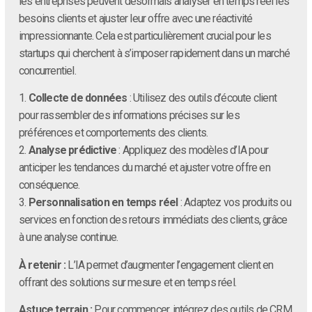
les entreprises peuvent désormais analyser en temps réel les
besoins clients et ajuster leur offre avec une réactivité
impressionnante. Cela est particulièrement crucial pour les
startups qui cherchent à s’imposer rapidement dans un marché
concurrentiel.
1.
Collecte de données
: Utilisez des outils d’écoute client
pour rassembler des informations précises sur les
préférences et comportements des clients.
2.
Analyse prédictive
: Appliquez des modèles d’IA pour
anticiper les tendances du marché et ajuster votre offre en
conséquence.
3.
Personnalisation en temps réel
: Adaptez vos produits ou
services en fonction des retours immédiats des clients, grâce
à une analyse continue.
À retenir :
L’IA permet d’augmenter l’engagement client en
offrant des solutions sur mesure et en temps réel.
Astuce terrain :
Pour commencer, intégrez des outils de CRM