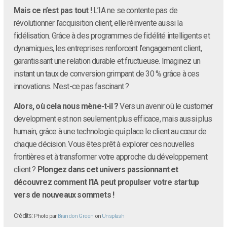
Mais ce n’est pas tout !
L’IA ne se contente pas de
révolutionner l’acquisition client, elle réinvente aussi la
fidélisation. Grâce à des programmes de fidélité intelligents et
dynamiques, les entreprises renforcent l’engagement client,
garantissant une relation durable et fructueuse. Imaginez un
instant un taux de conversion grimpant de 30 % grâce à ces
innovations. N’est-ce pas fascinant ?
Alors, où cela nous mène-t-il ?
Vers un avenir où le customer
development est non seulement plus efficace, mais aussi plus
humain, grâce à une technologie qui place le client au cœur de
chaque décision. Vous êtes prêt à explorer ces nouvelles
frontières et à transformer votre approche du développement
client ?
Plongez dans cet univers passionnant et
découvrez comment l’IA peut propulser votre startup
vers de nouveaux sommets !
Crédits:
Photo par
Brandon Green
on
Unsplash