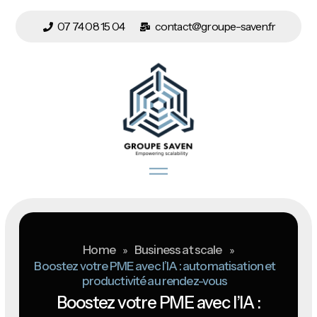
07 74 08 15 04
contact@groupe-saven.fr
Home
»
Business at scale
»
Boostez votre PME avec l’IA : automatisation et
productivité au rendez-vous
Boostez votre PME avec l’IA :