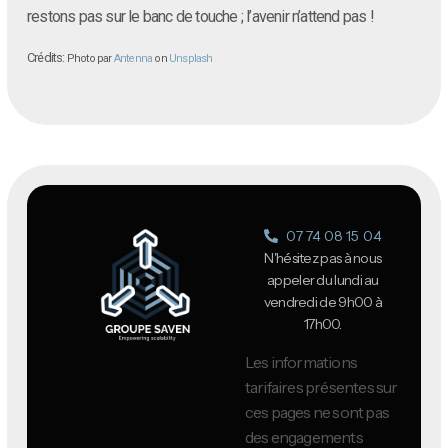
restons pas sur le banc de touche ; l’avenir n’attend pas !
Crédits:
Photo par
Antenna
on
Unsplash
07 74 08 15 04
N'hésitez pas à nous
appeler du lundi au
vendredi de 9h00 à
17h00.
Les informations
tarifaires présentes sur
ces pages ne sont pas
des engagements