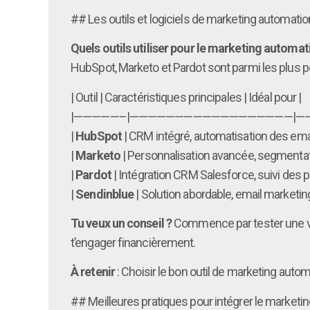
## Les outils et logiciels de marketing automat
Quels outils utiliser pour le marketing automat
HubSpot, Marketo et Pardot sont parmi les plus p
| Outil | Caractéristiques principales | Idéal pour |
|—————–|——————————————————|—
|
HubSpot
| CRM intégré, automatisation des ema
|
Marketo
| Personnalisation avancée, segmenta
|
Pardot
| Intégration CRM Salesforce, suivi des p
|
Sendinblue
| Solution abordable, email marketi
Tu veux un conseil ?
Commence par tester une vers
t’engager financièrement.
À retenir
: Choisir le bon outil de marketing autom
## Meilleures pratiques pour intégrer le marketin