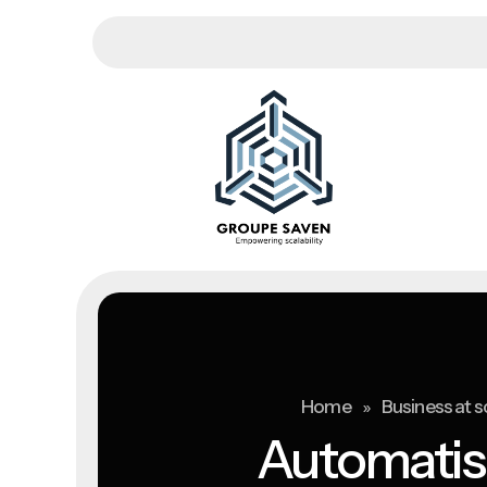
»
Home
Business at s
Automatise