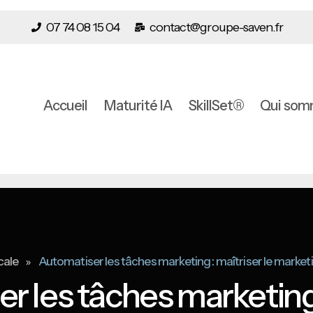
07 74 08 15 04
contact@groupe-saven.fr
Accueil
Maturité IA
SkillSet®
Qui som
»
cale
Automatiser les tâches marketing : maîtriser le mark
r les tâches marketing 