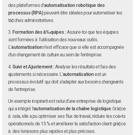
des plateformes d’
automatisation robotique des
processus (RPA)
peuvent être idéales pour automatiser les
tà¢ches administratives.
3.
Formation des à‰quipes :
Assure-toi que tes équipes
sont formées à l’utilisation des nouveaux outils.
L’
automatisation
n’est efficace que si elle est accompagnée
d’un changement de culture au sein de l’entreprise.
4.
Suivi et Ajustement :
Analyse les résultats et fais des
ajustements si nécessaire. L’
automatisation
est un
processus évolutif qui doit s’adapter aux besoins changeants
de l’entreprise.
Un exemple inspirant est celui d’une entreprise de logistique
qui a intégré l’
automatisation de la chaîne logistique
. Grà¢ce
à cela, elle a pu optimiser ses flux de travail, réduire les coà»ts
opérationnels de 15 % et améliorer la satisfaction client grà¢ce
à des livraisons plus rapides et plus précises.