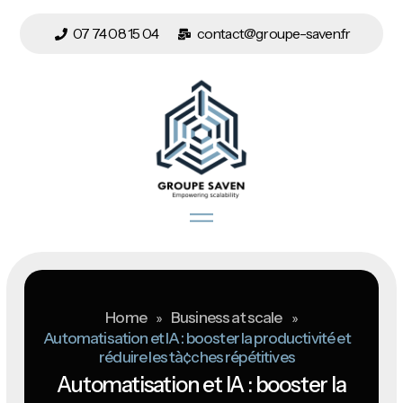
07 74 08 15 04
contact@groupe-saven.fr
Home
»
Business at scale
»
Automatisation et IA : booster la productivité et
réduire les tà¢ches répétitives
Automatisation et IA : booster la