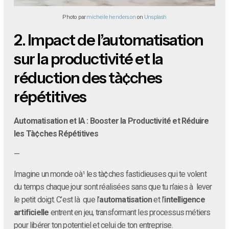
Photo par
micheile henderson
on
Unsplash
2.
Impact de l’automatisation
sur la productivité et la
réduction des tà¢ches
répétitives
Automatisation et IA : Booster la Productivité et Réduire
les Tà¢ches Répétitives
—
Imagine un monde oà¹ les tà¢ches fastidieuses qui te volent
du temps chaque jour sont réalisées sans que tu n’aies à lever
le petit doigt. C’est là que l’
automatisation
et l’
intelligence
artificielle
entrent en jeu, transformant les processus métiers
pour libérer ton potentiel et celui de ton entreprise.