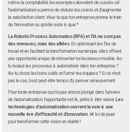
même la comptabilité, les exemples abondent de succès oà¹
l’automatisation a permis de réduire les coà»ts et d’augmenter
la satisfaction client. Veux-tu que ton entreprise prenne le train
de l’innovation ou qu’elle reste à quai ?
La Robotic Process Automation (RPA) et l’IA ne sont pas
des menaces, mais des alliées
. En optimisant les flux de
travail et en facilitant la transformation numérique, elles offrent
une opportunité unique de réinventer ton business modèle. As-
tu évalué les processus à automatiser dans ton entreprise ?
As-tu choisi les bons outils et formé tes équipes ? Si ce n’est
pas le cas, il est peut-être temps d’y penser sérieusement.
Pour toute entreprise qui n’a pas encore plongé dans l’univers
de l’automatisation, l’opportunité est là , prête à être saisie.
Les
technologies d’automatisation ouvrent la voie à une
nouvelle ère d’efficacité et d’innovation.
à€ toi de jouer
pour transformer cette vision en réalité !