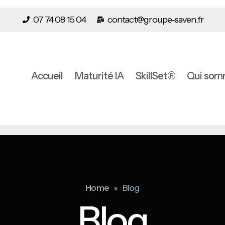
07 74 08 15 04
contact@groupe-saven.fr
Accueil
Maturité IA
SkillSet®
Qui som
»
Home
Blog
Blog