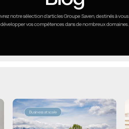
rez notre sélection d’articles Groupe Saven, destinés à vous 
développer vos compétences dans de nombreux domaines.
Business at scale